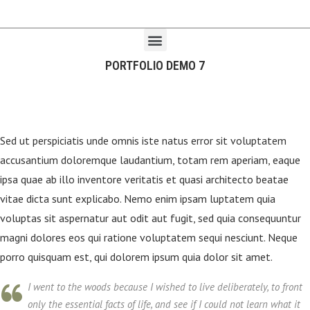
PORTFOLIO DEMO 7
Sed ut perspiciatis unde omnis iste natus error sit voluptatem
accusantium doloremque laudantium, totam rem aperiam, eaque
ipsa quae ab illo inventore veritatis et quasi architecto beatae
vitae dicta sunt explicabo. Nemo enim ipsam luptatem quia
voluptas sit aspernatur aut odit aut fugit, sed quia consequuntur
magni dolores eos qui ratione voluptatem sequi nesciunt. Neque
porro quisquam est, qui dolorem ipsum quia dolor sit amet.
I went to the woods because I wished to live deliberately, to front
only the essential facts of life, and see if I could not learn what it