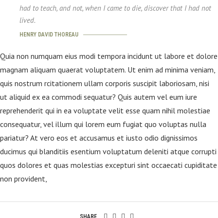
had to teach, and not, when I came to die, discover that I had not
lived.
HENRY DAVID THOREAU
Quia non numquam eius modi tempora incidunt ut labore et dolore
magnam aliquam quaerat voluptatem. Ut enim ad minima veniam,
quis nostrum rcitationem ullam corporis suscipit laboriosam, nisi
ut aliquid ex ea commodi sequatur? Quis autem vel eum iure
reprehenderit qui in ea voluptate velit esse quam nihil molestiae
consequatur, vel illum qui lorem eum fugiat quo voluptas nulla
pariatur? At vero eos et accusamus et iusto odio dignissimos
ducimus qui blanditiis esentium voluptatum deleniti atque corrupti
quos dolores et quas molestias excepturi sint occaecati cupiditate
non provident,
SHARE