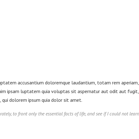
oluptatem accusantium doloremque laudantium, totam rem aperiam, e
im ipsam luptatem quia voluptas sit aspernatur aut odit aut fugit
 qui dolorem ipsum quia dolor sit amet.
tely, to front only the essential facts of life, and see if I could not lea