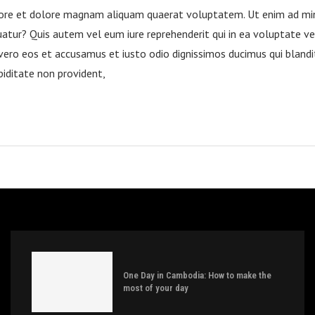
ore et dolore magnam aliquam quaerat voluptatem. Ut enim ad min
uatur? Quis autem vel eum iure reprehenderit qui in ea voluptate ve
vero eos et accusamus et iusto odio dignissimos ducimus qui blandi
piditate non provident,
One Day in Cambodia: How to make the
most of your day