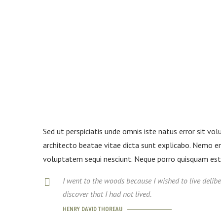
Sed ut perspiciatis unde omnis iste natus error sit v
architecto beatae vitae dicta sunt explicabo. Nemo en
voluptatem sequi nesciunt. Neque porro quisquam est,
I went to the woods because I wished to live delibera
discover that I had not lived.
HENRY DAVID THOREAU